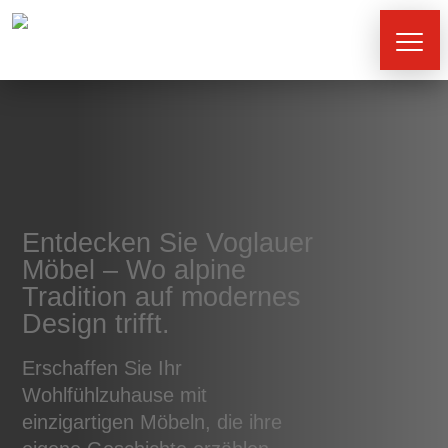
Entdecken Sie Voglauer
Möbel – Wo alpine
Tradition auf modernes
Design trifft.
Erschaffen Sie Ihr
Wohlfühlzuhause mit
einzigartigen Möbeln, die ihre