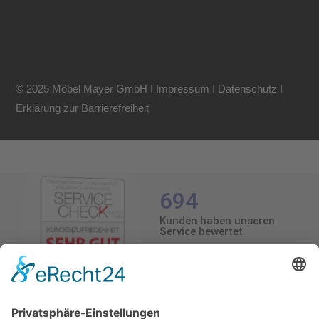
© 2025 Möbel Mayer GmbH I
Impressum
I
Datenschutz
I
Erklärung zur Barrierefreiheit
694
Kunden haben unseren
Service bewertet
4.5
/5.0
4.5
Durchschnittliche Bewertung
694 Bewertungen
Stand: 07.08.26