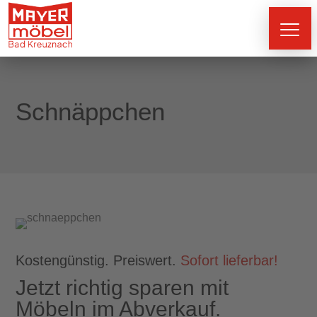
Schnäppchen
Kostengünstig. Preiswert.
Sofort lieferbar!
Jetzt richtig sparen mit
Möbeln im Abverkauf.