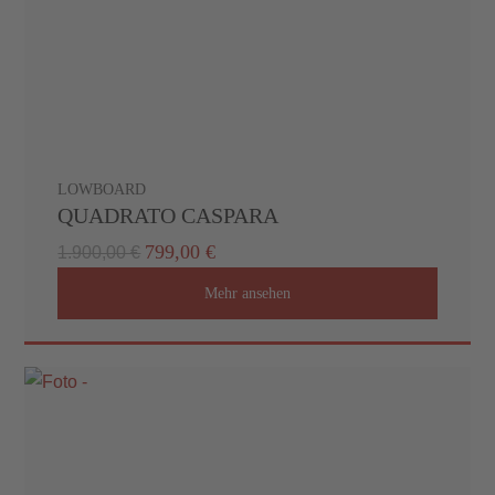
Neueröffnung
unseres
Küchenstudios
LOWBOARD
QUADRATO CASPARA
Wohnen
799,00 €
1.900,00 €
Mehr ansehen
Schlafen
Küche
Schnäppchen
Über