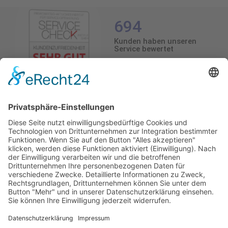
694
Kunden haben unseren
Service bewertet
4.5
/5.0
4.5
Durchschnittliche Bewertung
694 Bewertungen
Stand: 06.08.26
Sehr zufrieden