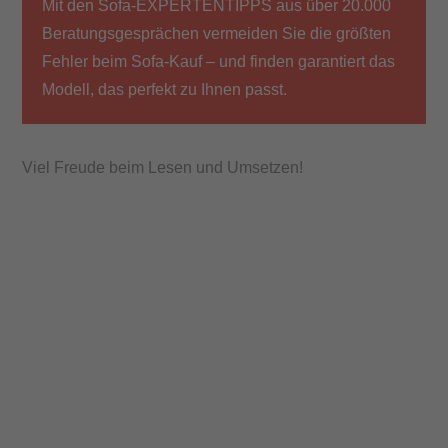
Mit den Sofa-EXPERTENTIPPS aus über 20.000
Wohnen
Beratungsgesprächen vermeiden Sie die größten
Fehler beim Sofa-Kauf – und finden garantiert das
Schlafen
Modell, das perfekt zu Ihnen passt.
Küche
Viel Freude beim Lesen und Umsetzen!
Schnäppchen
Über
uns
Karriere
News
Prospekte