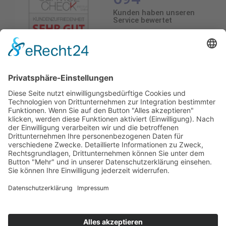
Kunden haben unseren
Service bewertet
4.5
/5.0
4.5
Durchschnittliche Bewertung
694 Bewertungen
Stand: 07.08.26
Top Möbelhaus mit hervorragender Beratung und
Qualitätsmöbel
Andreas B., Kunde von Möbel Mayer
13.06.2026