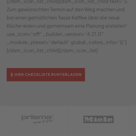
[/dsm_icon_list_child][dsm_icon_list_child text=“3.
Zum gewünschten Termin auf den Weg machen und
bei einer gemütlichen Tasse Kaffee über die neue
Küche reden und gemeinsam eine Planung erstellen“
use_icon=“off“ _builder_version=“4.21.0″
_module_preset=“default“ global_colors_info=“{}“]
[/dsm_icon_list_child][/dsm_icon_list]
HIER CHECKLISTE RUNTERLADEN