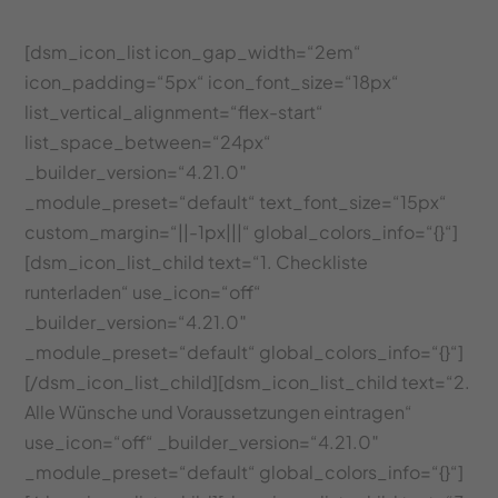
[dsm_icon_list icon_gap_width=“2em“
icon_padding=“5px“ icon_font_size=“18px“
list_vertical_alignment=“flex-start“
list_space_between=“24px“
_builder_version=“4.21.0″
_module_preset=“default“ text_font_size=“15px“
custom_margin=“||-1px|||“ global_colors_info=“{}“]
[dsm_icon_list_child text=“1. Checkliste
runterladen“ use_icon=“off“
_builder_version=“4.21.0″
_module_preset=“default“ global_colors_info=“{}“]
[/dsm_icon_list_child][dsm_icon_list_child text=“2.
Alle Wünsche und Voraussetzungen eintragen“
use_icon=“off“ _builder_version=“4.21.0″
_module_preset=“default“ global_colors_info=“{}“]