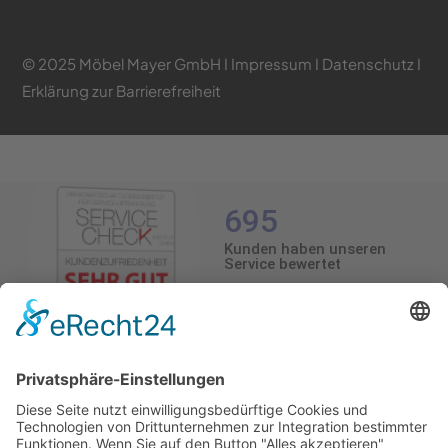
© 2025 Möbel Mayer GmbH I
Impressum
I
Datenschutz
I
Erklärung zur Barrierefreiheit
695
Kunden haben unseren
Service bewertet
4.5
/5.0
4.5
Durchschnittliche Bewertung
695 Bewertungen
Stand: 09.08.26