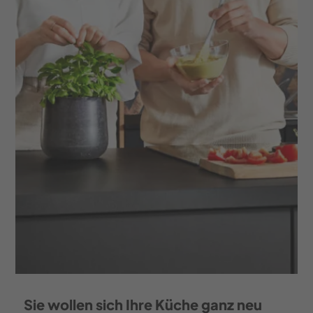
Neueröffnung
unseres
Küchenstudios
Wohnen
Schlafen
Küche
Schnäppchen
Über
Sie wollen sich Ihre Küche ganz neu