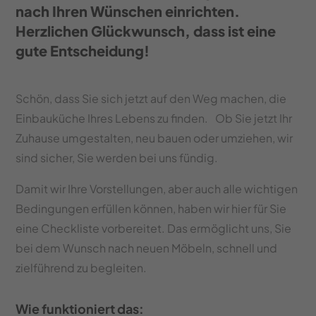
uns
nach Ihren Wünschen einrichten.
Herzlichen Glückwunsch, dass ist eine
Karriere
gute Entscheidung!
News
Schön, dass Sie sich jetzt auf den Weg machen, die
Prospekte
Einbauküche Ihres Lebens zu finden. Ob Sie jetzt Ihr
Zuhause umgestalten, neu bauen oder umziehen, wir
sind sicher, Sie werden bei uns fündig.
Damit wir Ihre Vorstellungen, aber auch alle wichtigen
Bedingungen erfüllen können, haben wir hier für Sie
eine Checkliste vorbereitet. Das ermöglicht uns, Sie
bei dem Wunsch nach neuen Möbeln, schnell und
zielführend zu begleiten.
Wie funktioniert das: