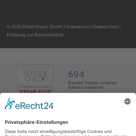
© 2025 Möbel Mayer GmbH I
Impressum
I
Datenschutz
I
Erklärung zur Barrierefreiheit
694
Kunden haben unseren
Service bewertet
4.5
/5.0
4.5
Durchschnittliche Bewertung
694 Bewertungen
Stand: 06.08.26