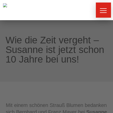
Wie die Zeit vergeht –
Susanne ist jetzt schon
10 Jahre bei uns!
Neueröffnung
unseres
Küchenstudios
Mit einem schönen Strauß Blumen bedanken
Wohnen
sich Bernhard und Franz Mayer bei
Susanne