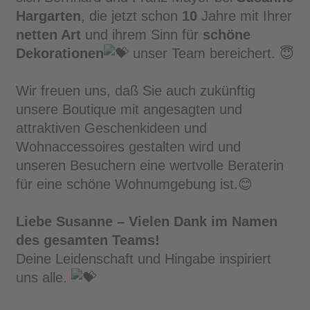
Hargarten
, die jetzt schon
10
Jahre mit Ihrer
Schlafen
netten Art
und ihrem Sinn für
schöne
Dekorationen
unser Team bereichert. 😇
Küche
Wir freuen uns, daß Sie auch zukünftig
Schnäppchen
unsere Boutique mit angesagten und
attraktiven Geschenkideen und
Über
Wohnaccessoires gestalten wird und
uns
unseren Besuchern eine wertvolle Beraterin
für eine schöne Wohnumgebung ist.😊
Karriere
Liebe Susanne – Vielen Dank im Namen
News
des gesamten Teams!
Deine Leidenschaft und Hingabe inspiriert
Prospekte
uns alle.